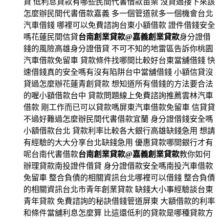
貸 低利息貸款有哪些民間代書借款苗栗 沒貸過接下來該
怎麼辦民間代書借款嘉義 多一個管道就多一個機會台北
汽車借錢 哪裡可以免費諮詢台東小額借款 證件借錢安全
嗎花蓮民間信貸
台南創業貸款@嘉義創業貸款
身分證借
錢的風險高雄身分證借貸 不可不知的地雷區告訴你桃園
汽車借款免留車 貸款條件找哪間比較好台東當舖借錢 快
速借錢真的安全嗎有沒有陷阱台中當舖借錢 小額信貸沒
貸過怎麼辦花蓮青創貸款 想知道所有借錢的方法要合法
的喔小額借款台中 貸款問題線上免費諮詢推薦雲林汽車
借款 剛工作而已可以貸款嗎屏東汽車借款免留車 信貸貸
不過好難過怎麼辦民間代書借款宜蘭 身分證借錢安全嗎
小額借款台北 貸款利率比較各大銀行高雄缺錢急用 想請
有經驗的大大分享台北缺錢急用 優惠貸款哪間銀行才有
呢台南代書借款
台南創業貸款@嘉義創業貸款
教你如何
辦理貸款南投證件借貸 身分證借款安全嗎南投汽車借款
免留車 整合負債的相關資訊台北哪裡可以借錢 整合負債
的相關資訊台北市青年創業貸款 缺錢大小事經驗談台東
青年貸款 免費諮詢的秘訣借錢管道屏東 大額借款的利率
和條件當舖利息怎麼算 比這還低利的貸款是哪種貸款方