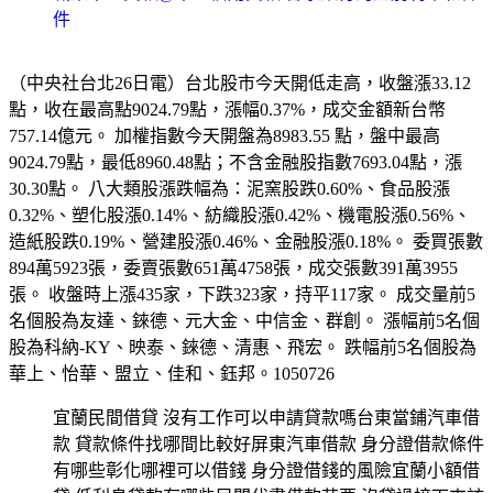
件
（中央社台北26日電）台北股市今天開低走高，收盤漲33.12
點，收在最高點9024.79點，漲幅0.37%，成交金額新台幣
757.14億元。 加權指數今天開盤為8983.55 點，盤中最高
9024.79點，最低8960.48點；不含金融股指數7693.04點，漲
30.30點。 八大類股漲跌幅為：泥窯股跌0.60%、食品股漲
0.32%、塑化股漲0.14%、紡織股漲0.42%、機電股漲0.56%、
造紙股跌0.19%、營建股漲0.46%、金融股漲0.18%。 委買張數
894萬5923張，委賣張數651萬4758張，成交張數391萬3955
張。 收盤時上漲435家，下跌323家，持平117家。 成交量前5
名個股為友達、錸德、元大金、中信金、群創。 漲幅前5名個
股為科納-KY、映泰、錸德、清惠、飛宏。 跌幅前5名個股為
華上、怡華、盟立、佳和、鈺邦。1050726
宜蘭民間借貸 沒有工作可以申請貸款嗎台東當鋪汽車借
款 貸款條件找哪間比較好屏東汽車借款 身分證借款條件
有哪些彰化哪裡可以借錢 身分證借錢的風險宜蘭小額借