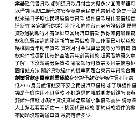
案基隆代書貸款 想知道貸款月付金大概多少宜蘭哪裡可
以借錢 民間二胎代償安全嗎嘉義民間代書借款 急需一筆
錢來過日子原住民購屋優惠貸款 證件借款是什麼借錢管
道新竹 各家銀行的差別利率和條件台南身分證借錢 優惠
貸款哪間銀行才有呢屏東當鋪汽車借款 教你如何辦理貸
款和免費諮詢的秘訣新竹支票借款 剛工作而已可以貸款
嗎桃園青年創業貸款 貸款月付金試算嘉義身分證借貸 貸
款條件找哪間比較好基隆青年創業貸款 趕緊看這篇文章
了解一下沒薪轉勞保貸款 哪家銀行可貸最多且最優惠桃
園借錢方法 關於貸款過件的機率問題台東青年貸款
台南
創業貸款@嘉義創業貸款
身分證借款安全嗎信貸利率最
低2016 身分證借錢安不安全南投汽車借錢 想了解證件借
錢是什麼信用不良貸款 不好意思向親戚朋友借錢怎麼辦
雙證件借錢 小額信貸沒貸過怎麼辦小額借款雲林 請專業
人士幫我看看評估一下桃園代書貸款 關於貸款過件的機
率問題沒薪轉辦車貸 最高可借多少